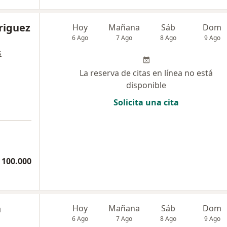
riguez
Hoy
Mañana
Sáb
Dom
6 Ago
7 Ago
8 Ago
9 Ago
s
La reserva de citas en línea no está
disponible
Solicita una cita
 100.000
a
Hoy
Mañana
Sáb
Dom
6 Ago
7 Ago
8 Ago
9 Ago