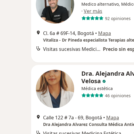
Medico alternativo, Médic
·
Ver más
92 opiniones
Cl. 6a # 69F-14, Bogotá
•
Mapa
Visitas sucesivas Medicina Estética
Precio sin es
Dra. Alejandra Al
Velosa
Médica estética
46 opiniones
Calle 122 # 7a - 69, Bogotá
•
Mapa
Visitas sucesivas Medicina Estética