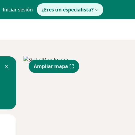
Iniciar sesión
¿Eres un especialista?
Ampliar mapa
Lun
Mar
Mié
10 Ago
11 Ago
12 Ago