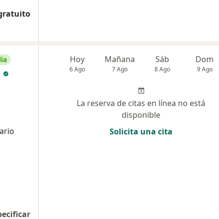
gratuito
Hoy
Mañana
Sáb
Dom
ia
6 Ago
7 Ago
8 Ago
9 Ago
n
La reserva de citas en línea no está
disponible
ario
Solicita una cita
.
pecificar