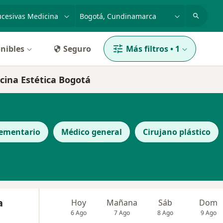
dad, enfermedad o nombre
p. ej. Bogotá
nibles
Seguro
Más filtros
•
1
icina Estética Bogotá
ementario
Médico general
Cirujano plástico
a
Hoy
Mañana
Sáb
Dom
6 Ago
7 Ago
8 Ago
9 Ago