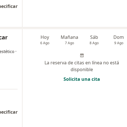
pecificar
car
Hoy
Mañana
Sáb
Dom
6 Ago
7 Ago
8 Ago
9 Ago
·
estético
La reserva de citas en línea no está
disponible
Solicita una cita
pecificar