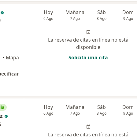
Hoy
Mañana
Sáb
Dom
6 Ago
7 Ago
8 Ago
9 Ago
s
La reserva de citas en línea no está
disponible
 Bogotá
•
Mapa
Solicita una cita
pecificar
Hoy
Mañana
Sáb
Dom
ia
6 Ago
7 Ago
8 Ago
9 Ago
z
s
La reserva de citas en línea no está