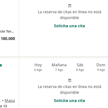
La reserva de citas en línea no está
disponible
Solicita una cita
RyZ Dermatech Consultorio 306 Torre 1 Edificio Torre Zentai
 180.000
Hoy
Mañana
Sáb
Dom
6 Ago
7 Ago
8 Ago
9 Ago
La reserva de citas en línea no está
disponible
lombia, Bogotá
•
Mapa
Solicita una cita
so 13