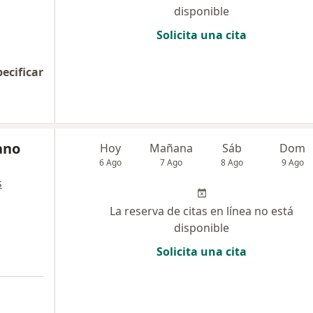
disponible
Solicita una cita
pecificar
ano
Hoy
Mañana
Sáb
Dom
6 Ago
7 Ago
8 Ago
9 Ago
s
La reserva de citas en línea no está
disponible
Solicita una cita