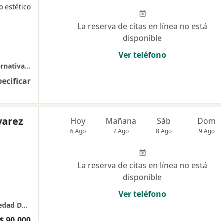
o estético
La reserva de citas en línea no está
disponible
Ver teléfono
Vitaliza - Dr Pineda especialista Terapias alternativas y manejo del dolor.
pecificar
varez
Hoy
Mañana
Sáb
Dom
6 Ago
7 Ago
8 Ago
9 Ago
La reserva de citas en línea no está
disponible
Ver teléfono
Dra Alejandra Alvarez Consulta Médica Antiedad Dermatológica, Tricológica & Láser - Edificio Futura - Penthouse 501
$ 90.000