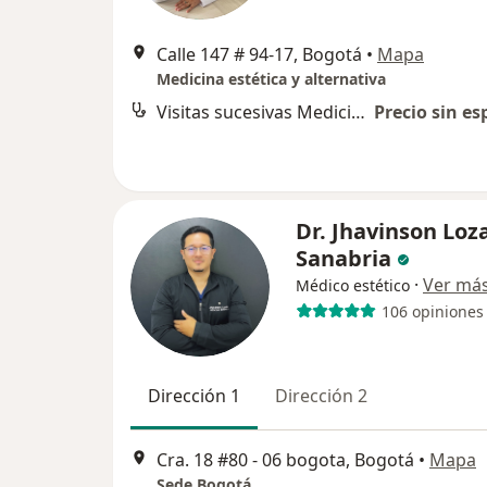
Calle 147 # 94-17, Bogotá
•
Mapa
Medicina estética y alternativa
Visitas sucesivas Medicina Estética
Precio sin es
Dr. Jhavinson Loz
Sanabria
·
Ver má
Médico estético
106 opiniones
Dirección 1
Dirección 2
Cra. 18 #80 - 06 bogota, Bogotá
•
Mapa
Sede Bogotá