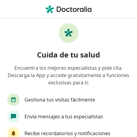
Men
¿Qué estás buscando?
Página De Inicio
Ortodoncista
Pereira
Ana María Ga
Cambiar de ciudad
Cuida de tu salud
Encuentra los mejores especialistas y pide cita.
Descarga la App y accede gratuitamente a funciones
exclusivas para ti:
Dra.
Ana María Gallego Salazar
sobre las especializaciones
Ortodoncista
·
Ver más
Gestiona tus visitas fácilmente
Pereira
1 dirección
17 opiniones
Envía mensajes a tus especialistas
Agendar cita
Recibe recordatorios y notificaciones