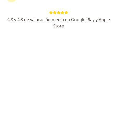
Enviar mensaje
4.8 y 4.8 de valoración media en Google Play y Apple
Store
Experiencia
Servicios y precios
Consultorios
Experiencia
Soy odontóloga y cuento con mas de 24 años de
experiencia ayudando a niños adolescentes y adultos a
lograr una sonrisa sana, funcional y estética. Diseño
tratamientos según las necesidades de cada paciente
basados en diagnósticos precisos , técnicas modernas
y acompañamiento profesional que brinda seguridad
desde la primera consulta.
Mi objetivo es mejorar la salud oral, la armonía facial y
la confianza de cada paciente, ofreciendo resultacos
naturales, funcionales y duraderos.