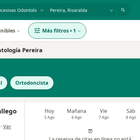
dad, enfermedad o nombre
p. ej. Bogotá
nibles
Más filtros
•
1
ntología Pereira
l
Ortodoncista
allego
Hoy
Mañana
Vie
Sáb
5 Ago
6 Ago
7 Ago
8 Ago
·
Ver
La reserva de citas en línea no está