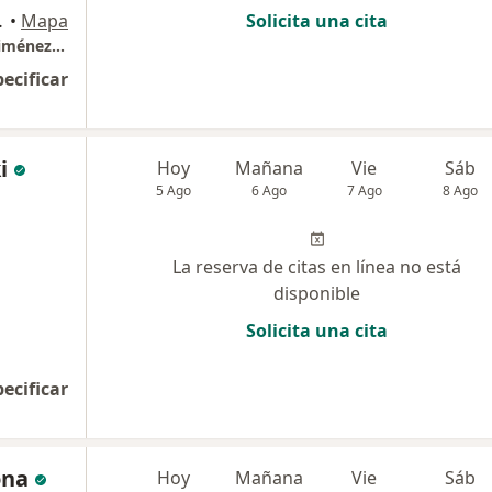
203, Pereira
•
Mapa
Solicita una cita
Consultorio odontológico Dr.Fabio Andrés Jiménez C.
pecificar
i
Hoy
Mañana
Vie
Sáb
5 Ago
6 Ago
7 Ago
8 Ago
La reserva de citas en línea no está
disponible
Solicita una cita
pecificar
ona
Hoy
Mañana
Vie
Sáb