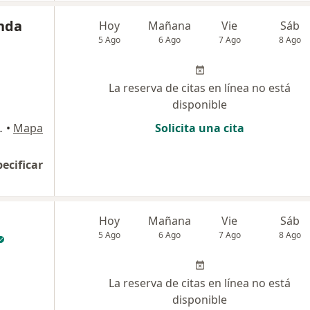
anda
Hoy
Mañana
Vie
Sáb
5 Ago
6 Ago
7 Ago
8 Ago
La reserva de citas en línea no está
disponible
 de Cuba, Pereira
•
Mapa
Solicita una cita
pecificar
Hoy
Mañana
Vie
Sáb
5 Ago
6 Ago
7 Ago
8 Ago
La reserva de citas en línea no está
disponible