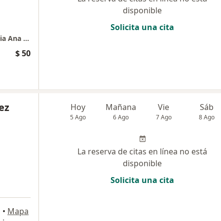
disponible
Solicita una cita
Consulta presencial odontología y ortodoncia Ana Gallego
$ 50
ez
Hoy
Mañana
Vie
Sáb
5 Ago
6 Ago
7 Ago
8 Ago
La reserva de citas en línea no está
disponible
Solicita una cita
a
•
Mapa