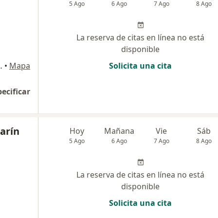
5 Ago
6 Ago
7 Ago
8 Ago
La reserva de citas en línea no está
disponible
nares de San martin, Pereira
•
Mapa
Solicita una cita
pecificar
arín
Hoy
Mañana
Vie
Sáb
5 Ago
6 Ago
7 Ago
8 Ago
La reserva de citas en línea no está
disponible
Solicita una cita