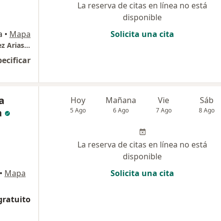
La reserva de citas en línea no está
disponible
a
•
Mapa
Solicita una cita
Consultorio odontológico Dra Melisa Sanchez Arias / Oval Médica consultorio 408
pecificar
a
Hoy
Mañana
Vie
Sáb
a
5 Ago
6 Ago
7 Ago
8 Ago
La reserva de citas en línea no está
disponible
•
Mapa
Solicita una cita
gratuito