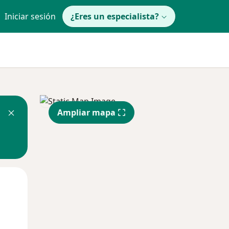
Iniciar sesión
¿Eres un especialista?
Ampliar mapa
Dom
Lun
Mar
9 Ago
10 Ago
11 Ago