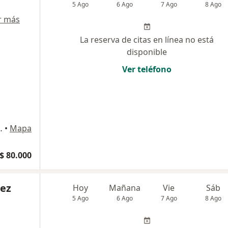
5 Ago
6 Ago
7 Ago
8 Ago
r más
La reserva de citas en línea no está
disponible
Ver teléfono
utierrez # 19-12, Pereira, Pereira
•
Mapa
$ 80.000
hez
Hoy
Mañana
Vie
Sáb
5 Ago
6 Ago
7 Ago
8 Ago