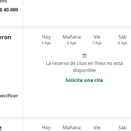
eira
$ 40.000
eron
Hoy
Mañana
Vie
Sáb
5 Ago
6 Ago
7 Ago
8 Ago
La reserva de citas en línea no está
disponible
Solicita una cita
pecificar
z
Hoy
Mañana
Vie
Sáb