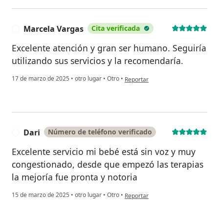
Marcela Vargas
Cita verificada
M
Excelente atención y gran ser humano. Seguiría
utilizando sus servicios y la recomendaría.
en opinión del usuario Marcela Va
17 de marzo de 2025
•
otro lugar
•
Otro
•
Reportar
Dari
Número de teléfono verificado
D
Excelente servicio mi bebé está sin voz y muy
congestionado, desde que empezó las terapias
la mejoría fue pronta y notoria
en opinión del usuario Dari
15 de marzo de 2025
•
otro lugar
•
Otro
•
Reportar