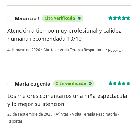
Mauricio !
Cita verificada
M
Atención a tiempo muy profesional y calidez
humana recomendada 10/10
en opinión del us
4 de mayo de 2026
•
Afinitas
•
Visita Terapia Respiratoria
•
Reportar
Maria eugenia
Cita verificada
M
Los mejores comentarios una niña espectacular
y lo mejor su atención
25 de septiembre de 2025
•
Afinitas
•
Visita Terapia Respiratoria
•
en opinión del usuario Maria eugenia
Reportar