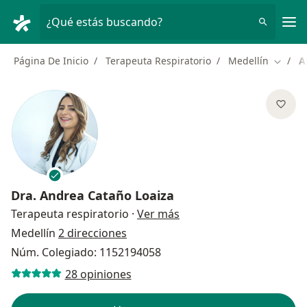
Men
¿Qué estás buscando?
Página De Inicio
Terapeuta Respiratorio
Medellín
A
Cambia
Dra.
Andrea Cataño Loaiza
sobre las especializacio
Terapeuta respiratorio
·
Ver más
Medellín
2 direcciones
Núm. Colegiado: 1152194058
28 opiniones