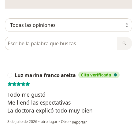
Busca en opiniones
Luz marina franco areiza
Cita verificada
L
Todo me gustó
Me llenó las espectativas
La doctora explicó todo muy bien
en opinión del usuario Luz marina fra
8 de julio de 2026
•
otro lugar
•
Otro
•
Reportar