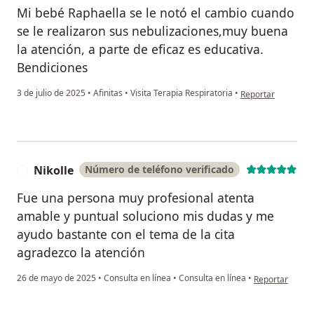
Mi bebé Raphaella se le notó el cambio cuando
se le realizaron sus nebulizaciones,muy buena
la atención, a parte de eficaz es educativa.
Bendiciones
en opinión del us
3 de julio de 2025
•
Afinitas
•
Visita Terapia Respiratoria
•
Reportar
Nikolle
Número de teléfono verificado
N
Fue una persona muy profesional atenta
amable y puntual soluciono mis dudas y me
ayudo bastante con el tema de la cita
agradezco la atención
en opinión del 
26 de mayo de 2025
•
Consulta en línea
•
Consulta en línea
•
Reportar