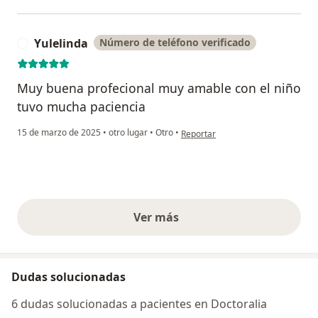
Yulelinda
Número de teléfono verificado
Y
Muy buena profecional muy amable con el niño
tuvo mucha paciencia
en opinión del usuario Yulelinda
15 de marzo de 2025
•
otro lugar
•
Otro
•
Reportar
Ver más
opiniones anteriores
Dudas solucionadas
6 dudas solucionadas a pacientes en Doctoralia