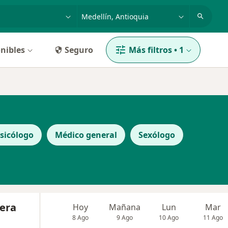
dad, enfermedad o nombre
p. ej. Bogotá
nibles
Seguro
Más filtros
•
1
sicólogo
Médico general
Sexólogo
rera
Hoy
Mañana
Lun
Mar
8 Ago
9 Ago
10 Ago
11 Ago