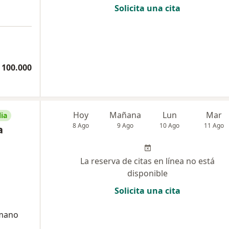
Solicita una cita
 100.000
Hoy
Mañana
Lun
Mar
ia
8 Ago
9 Ago
10 Ago
11 Ago
a
La reserva de citas en línea no está
disponible
Solicita una cita
umano