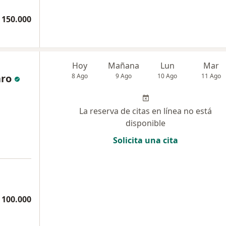
 150.000
Hoy
Mañana
Lun
Mar
aro
8 Ago
9 Ago
10 Ago
11 Ago
La reserva de citas en línea no está
disponible
Solicita una cita
a
 100.000