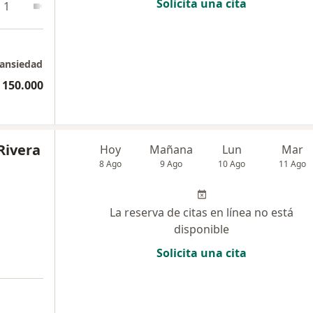
Solicita una cita
 1
En línea 2
 ansiedad
 150.000
Rivera
Hoy
Mañana
Lun
Mar
8 Ago
9 Ago
10 Ago
11 Ago
La reserva de citas en línea no está
disponible
Solicita una cita