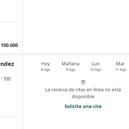
 100.000
ández
Hoy
Mañana
Lun
Mar
8 Ago
9 Ago
10 Ago
11 Ago
·
Ver
o
La reserva de citas en línea no está
disponible
Solicita una cita