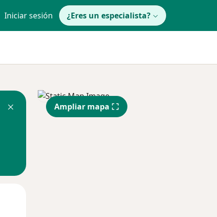
Iniciar sesión
¿Eres un especialista?
Ampliar mapa
Mié
Jue
Vie
12 Ago
13 Ago
14 Ago