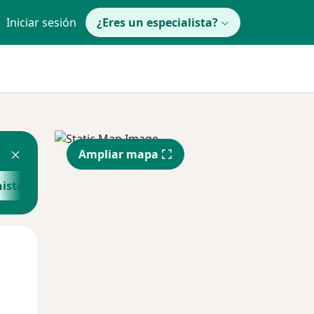
Iniciar sesión
¿Eres un especialista?
Ampliar mapa
nista
Ver más
Mar
Mié
Jue
11 Ago
12 Ago
13 Ago