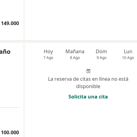
 149.000
taño
Hoy
Mañana
Dom
Lun
7 Ago
8 Ago
9 Ago
10 Ago
La reserva de citas en línea no está
disponible
Solicita una cita
a
 100.000