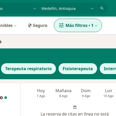
dad, enfermedad o nombre
p. ej. Bogotá
nibles
Seguro
Más filtros
•
1
n
Terapeuta respiratorio
Fisioterapeuta
Inter
Hoy
Mañana
Dom
Lun
o
7 Ago
8 Ago
9 Ago
10 Ago
La reserva de citas en línea no está