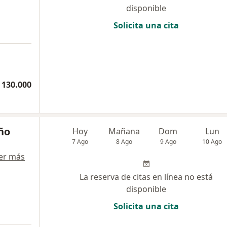
disponible
Solicita una cita
 130.000
ño
Hoy
Mañana
Dom
Lun
7 Ago
8 Ago
9 Ago
10 Ago
er más
La reserva de citas en línea no está
disponible
Solicita una cita
a