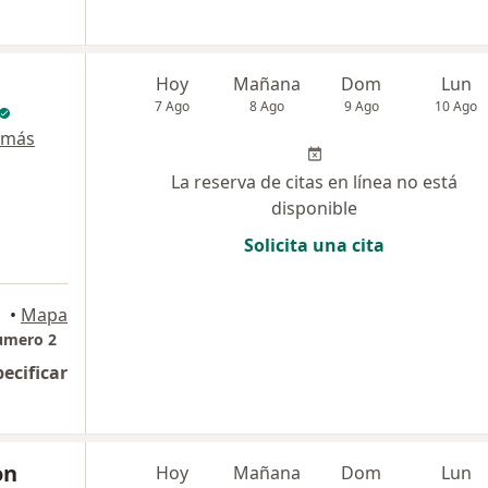
Hoy
Mañana
Dom
Lun
7 Ago
8 Ago
9 Ago
10 Ago
 más
La reserva de citas en línea no está
disponible
Solicita una cita
dellín
•
Mapa
numero 2
pecificar
on
Hoy
Mañana
Dom
Lun