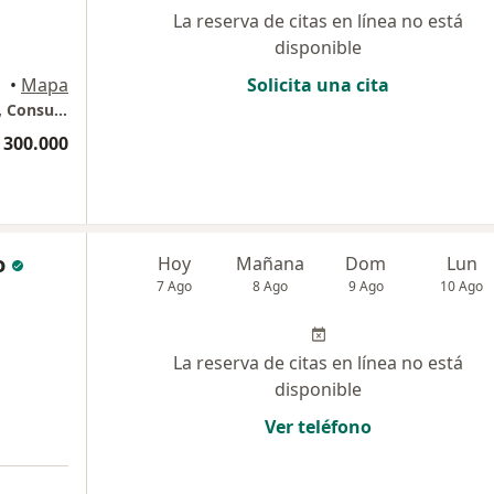
La reserva de citas en línea no está
disponible
•
Mapa
Solicita una cita
Parque Comercial El Tesoro - Torre Medica 2, Consultorio 1655
 300.000
o
Hoy
Mañana
Dom
Lun
7 Ago
8 Ago
9 Ago
10 Ago
La reserva de citas en línea no está
disponible
Ver teléfono
a