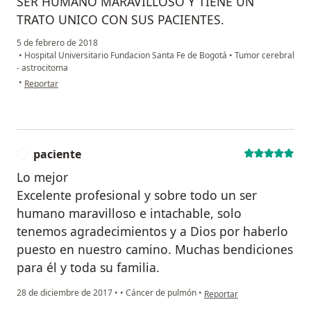
SER HUMANO MARAVILLOSO Y TIENE UN
TRATO UNICO CON SUS PACIENTES.
5 de febrero de 2018
•
Hospital Universitario Fundacion Santa Fe de Bogotá
•
Tumor cerebral
- astrocitoma
en opinión del usuario paciente
•
Reportar
paciente
P
Lo mejor
Excelente profesional y sobre todo un ser
humano maravilloso e intachable, solo
tenemos agradecimientos y a Dios por haberlo
puesto en nuestro camino. Muchas bendiciones
para él y toda su familia.
en opinión del usuario paci
28 de diciembre de 2017
•
•
Cáncer de pulmón
•
Reportar