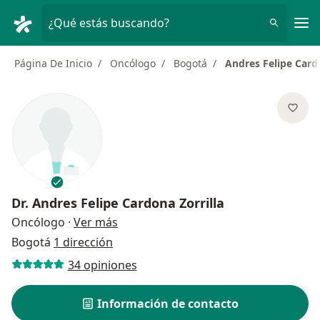
Men
¿Qué estás buscando?
Página De Inicio
Oncólogo
Bogotá
Andres Felipe Cardo
Dr.
Andres Felipe Cardona Zorrilla
sobre las especializaciones
Oncólogo
·
Ver más
Bogotá
1 dirección
34 opiniones
Información de contacto