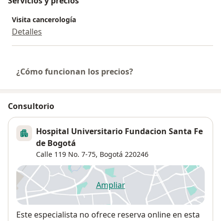
Servicios y precios
Visita cancerología
Detalles
¿Cómo funcionan los precios?
Consultorio
Hospital Universitario Fundacion Santa Fe
de Bogotá
Calle 119 No. 7-75,
Bogotá
220246
Ampliar
se abre en una nueva pestañ
Disponibilidad
Este especialista no ofrece reserva online en esta