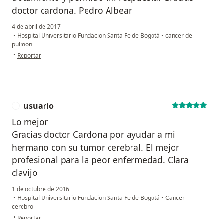
doctor cardona. Pedro Albear
4 de abril de 2017
•
Hospital Universitario Fundacion Santa Fe de Bogotá
•
cancer de
pulmon
en opinión del usuario anónimo
•
Reportar
usuario
U
Lo mejor
Gracias doctor Cardona por ayudar a mi
hermano con su tumor cerebral. El mejor
profesional para la peor enfermedad. Clara
clavijo
1 de octubre de 2016
•
Hospital Universitario Fundacion Santa Fe de Bogotá
•
Cancer
cerebro
en opinión del usuario usuario
•
Reportar