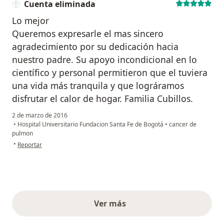
Cuenta eliminada
Lo mejor
Queremos expresarle el mas sincero
agradecimiento por su dedicación hacia
nuestro padre. Su apoyo incondicional en lo
científico y personal permitieron que el tuviera
una vida más tranquila y que lográramos
disfrutar el calor de hogar. Familia Cubillos.
2 de marzo de 2016
•
Hospital Universitario Fundacion Santa Fe de Bogotá
•
cancer de
pulmon
en opinión del usuario Cuenta eliminada
•
Reportar
Ver más
opiniones anteriores