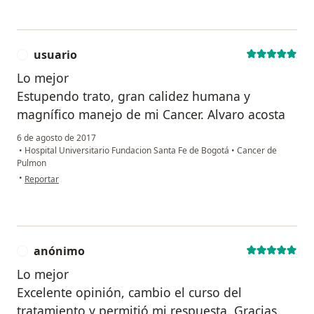
usuario
U
Lo mejor
Estupendo trato, gran calidez humana y
magnífico manejo de mi Cancer. Alvaro acosta
6 de agosto de 2017
•
Hospital Universitario Fundacion Santa Fe de Bogotá
•
Cancer de
Pulmon
en opinión del usuario usuario
•
Reportar
anónimo
A
Lo mejor
Excelente opinión, cambio el curso del
tratamiento y permitió mi respuesta. Gracias