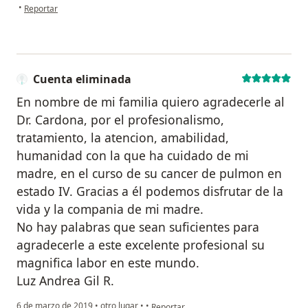
en opinión del usuario Juan Pedro
•
Reportar
Cuenta eliminada
En nombre de mi familia quiero agradecerle al
Dr. Cardona, por el profesionalismo,
tratamiento, la atencion, amabilidad,
humanidad con la que ha cuidado de mi
madre, en el curso de su cancer de pulmon en
estado IV. Gracias a él podemos disfrutar de la
vida y la compania de mi madre.
No hay palabras que sean suficientes para
agradecerle a este excelente profesional su
magnifica labor en este mundo.
Luz Andrea Gil R.
en opinión del usuario Cuenta eliminada
6 de marzo de 2019
•
otro lugar
•
•
Reportar