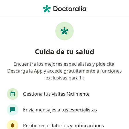
Men
Acidez Estomacal Enfermedad De Reflujo Gastroesofágico Erge • Bogotá, Cundinamarca
Filtros
• 1
Seguro
Mapa
Especialistas en Acidez Estomacal
Cuida de tu salud
(Enfermedad de Reflujo Gastroesofágico;
ERGE) en Bogotá
Encuentra los mejores especialistas y pide cita.
Descarga la App y accede gratuitamente a funciones
¿Qué especialidad estás buscando?
exclusivas para ti:
Gastroenterólogo
Internista
Cirujano ge
Gestiona tus visitas fácilmente
Envía mensajes a tus especialistas
Recibe recordatorios y notificaciones