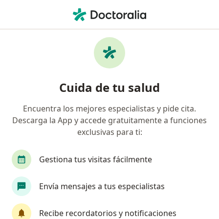
Men
Cáncer De Seno • Bogotá, Cundinamarca
Filtros
• 1
Seguro
Mapa
Especialistas en Cáncer de seno en Bogotá
Cuida de tu salud
Encuentra los mejores especialistas y pide cita.
¿Qué especialidad estás buscando?
Descarga la App y accede gratuitamente a funciones
Ginecólogo
Oncólogo
Cirujano general
exclusivas para ti:
Gestiona tus visitas fácilmente
Envía mensajes a tus especialistas
Recibe recordatorios y notificaciones