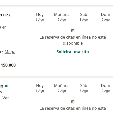
érrez
Hoy
Mañana
Sáb
Dom
6 Ago
7 Ago
8 Ago
9 Ago
a en
La reserva de citas en línea no está
disponible
a
•
Mapa
Solicita una cita
 150.000
on
Hoy
Mañana
Sáb
Dom
6 Ago
7 Ago
8 Ago
9 Ago
o,
·
Ver
La reserva de citas en línea no está