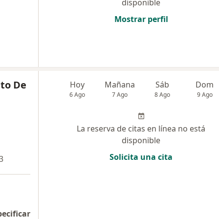
disponible
Mostrar perfil
sto De
Hoy
Mañana
Sáb
Dom
6 Ago
7 Ago
8 Ago
9 Ago
La reserva de citas en línea no está
disponible
Solicita una cita
3
pecificar