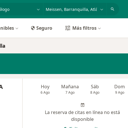
dad, enfermedad o nombre
p. ej. Bogotá
nibles
Seguro
Más filtros
lla
A
Hoy
Mañana
Sáb
Dom
6 Ago
7 Ago
8 Ago
9 Ago
La reserva de citas en línea no está
disponible