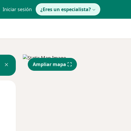
Iniciar sesión
¿Eres un especialista?
Ampliar mapa
Lun
Mar
Mié
10 Ago
11 Ago
12 Ago