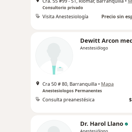
Cra. 55 #99 - 51, Riomar, Barranquilla
•
M
Consultorio privado
Visita Anestesiología
Precio sin es
Dewitt Arcon me
Anestesiólogo
Cra 50 # 80, Barranquilla
•
Mapa
Anestesiologos Permanentes
Consulta preanestésica
$
Dr. Harol Llano
Anestesiólogo