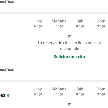
pecificar
Hoy
Mañana
Sáb
Dom
6 Ago
7 Ago
8 Ago
9 Ago
La reserva de citas en línea no está
disponible
Solicita una cita
pecificar
Hoy
Mañana
Sáb
Dom
rez
6 Ago
7 Ago
8 Ago
9 Ago