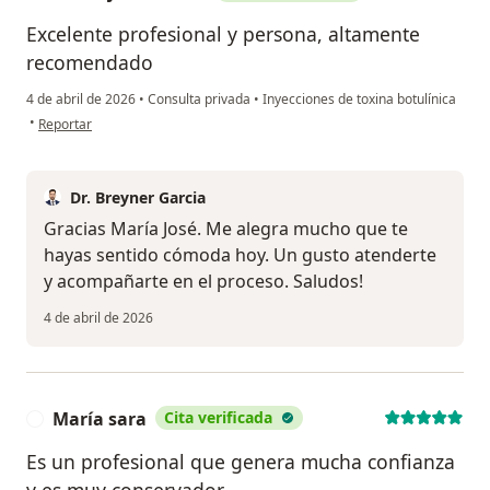
Excelente profesional y persona, altamente
recomendado
4 de abril de 2026
•
Consulta privada
•
Inyecciones de toxina botulínica
en opinión del usuario Maria jose barroa
•
Reportar
Dr. Breyner Garcia
Gracias María José. Me alegra mucho que te
hayas sentido cómoda hoy. Un gusto atenderte
y acompañarte en el proceso. Saludos!
4 de abril de 2026
María sara
Cita verificada
M
Es un profesional que genera mucha confianza
y es muy conservador