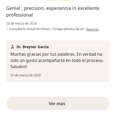
Genial , precision, espariencia in excellente
professional
20 de marzo de 2026
en opinión del usuar
•
Consultorio virtual (en línea)
•
Cirugia plástica facial
•
Reportar
Dr. Breyner Garcia
Muchas gracias por tus palabras. En verdad ha
sido un gusto acompañarte en todo el proceso.
Saludos!
20 de marzo de 2026
Ver más
opiniones anteriores