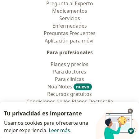
Pregunta al Experto
Medicamentos
Servicios
Enfermedades
Preguntas Frecuentes
Aplicación para móvil
Para profesionales
Planes y precios
Para doctores
Para clinicas
Noa Notes
nuevo
Recursos gratuitos
Condiciones de los Planes Doctoralia
Contacto
Tu privacidad es importante
Doctoralia - Página de inicio
Usamos cookies para ofrecerte una
Doctoralia Colombia, SAS
mejor experiencia.
Leer más
.
Tv 23 No. 97 - 73