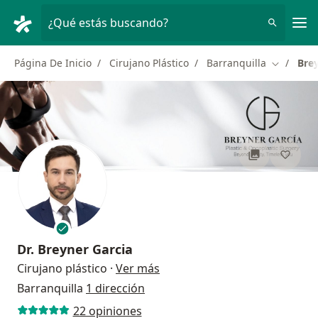
Men
¿Qué estás buscando?
Página De Inicio
Cirujano Plástico
Barranquilla
Brey
Cambiar 
Dr.
Breyner Garcia
sobre las especializaciones
Cirujano plástico
·
Ver más
Barranquilla
1 dirección
22 opiniones