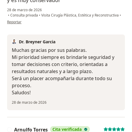
28 de marzo de 2026
•
Consulta privada
•
Visita Cirugía Plástica, Estética y Reconstructiva
•
en opinión del usuario María sara
Reportar
Dr. Breyner Garcia
Muchas gracias por sus palabras.
Mi prioridad siempre es brindarle seguridad y
tomar decisiones con criterio, orientadas a
resultados naturales y a largo plazo.
Será un placer acompañarla durante todo su
proceso.
Saludos!
28 de marzo de 2026
Arnulfo Torres
Cita verificada
A