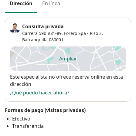
Dirección
En línea
Consulta privada
Carrera 59b #81-89,
Forero Spa - Piso 2,
Barranquilla
080001
Ampliar
se abre en una nueva pestañ
Disponibilidad
Este especialista no ofrece reserva online en esta
dirección
¿Qué puedo hacer ahora?
Formas de pago (visitas privadas)
Efectivo
Transferencia