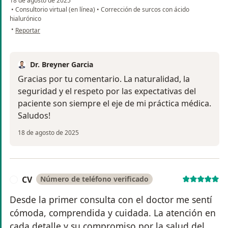
18 de agosto de 2025
•
Consultorio virtual (en línea)
•
Corrección de surcos con ácido
hialurónico
en opinión del usuario Diana
•
Reportar
Dr. Breyner Garcia
Gracias por tu comentario. La naturalidad, la
seguridad y el respeto por las expectativas del
paciente son siempre el eje de mi práctica médica.
Saludos!
18 de agosto de 2025
CV
Número de teléfono verificado
C
Desde la primer consulta con el doctor me sentí
cómoda, comprendida y cuidada. La atención en
cada detalle y su compromiso por la salud del