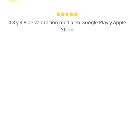
4.8 y 4.8 de valoración media en Google Play y Apple
No hemos encontrado ningún Coomeva
Store
Medicina Prepagada S A en Cajicá,
Cundinamarca
Vuelve a buscar eliminando algún filtro:
Seguro
Servicio
Privacidad y cookies