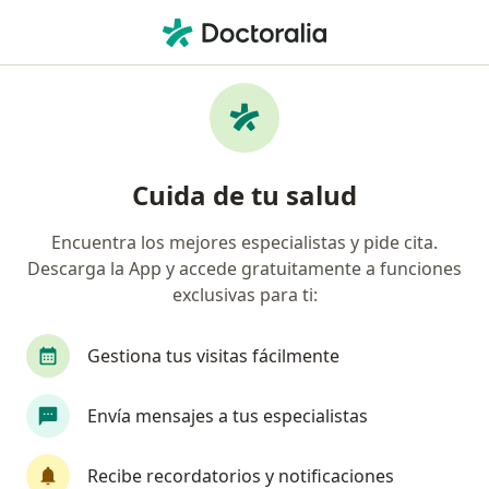
Men
Coomeva Medicina Prepagada S A • Cajicá, Cundinamarca
Página De Inicio
Cajicá
Coomeva Medicina Prepagada S.a.
Cuida de tu salud
Encuentra los mejores especialistas y pide cita.
Descarga la App y accede gratuitamente a funciones
exclusivas para ti:
Gestiona tus visitas fácilmente
Envía mensajes a tus especialistas
Recibe recordatorios y notificaciones