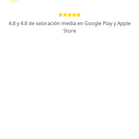
4.8 y 4.8 de valoración media en Google Play y Apple
No hemos encontrado ningún Emermedica
Store
S A Servicios De Ambulancia Prepagados en
Cajicá, Cundinamarca
Vuelve a buscar eliminando algún filtro:
Seguro
Servicio
Privacidad y cookies