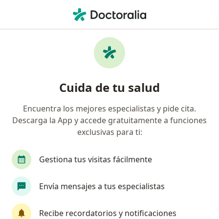
Men
Emermedica S A Servicios De Ambulancia Prepagados • Cajicá, Cundinamarca
Página De Inicio
Cajicá
Emermedica S.a. Servicios De Ambulancia Prepagados
Cuida de tu salud
Encuentra los mejores especialistas y pide cita.
Descarga la App y accede gratuitamente a funciones
exclusivas para ti:
Gestiona tus visitas fácilmente
Envía mensajes a tus especialistas
Recibe recordatorios y notificaciones