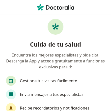
Men
Coomeva Medicina Prepagada S A • Montería, Córdoba
Búsquedas relacionadas
Especialistas de Coomeva Medicina Prepagada
S.A.
Cuida de tu salud
Internistas de Coomeva Medicina Prepagada S.A.
en Montería
Encuentra los mejores especialistas y pide cita.
Médicos generales de Coomeva Medicina
Descarga la App y accede gratuitamente a funciones
Prepagada S.A. en Montería
exclusivas para ti:
Neurocirujanos de Coomeva Medicina Prepagada
Gestiona tus visitas fácilmente
S.A. en Montería
Otorrinolaringólogos de Coomeva Medicina
Envía mensajes a tus especialistas
Prepagada S.A. en Montería
Pediatras de Coomeva Medicina Prepagada S.A. en
Recibe recordatorios y notificaciones