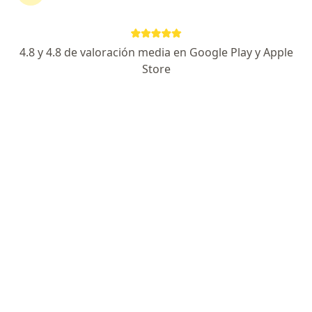
Montería
Ver más (6)
Más en esta categoría: Especialistas de Coom
4.8 y 4.8 de valoración media en Google Play y Apple
Store
Página De Inicio
Montería
Coomeva Medicina Prepagada S.a.