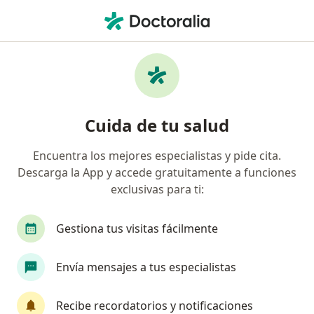
Men
Coomeva Medicina Prepagada S A • Manizales, Caldas
Búsquedas relacionadas
Especialistas de Coomeva Medicina Prepagada
S.A.
Cuida de tu salud
Ginecólogos de Coomeva Medicina Prepagada S.A.
en Manizales
Encuentra los mejores especialistas y pide cita.
Ortopedistas y traumatólogos de Coomeva
Descarga la App y accede gratuitamente a funciones
Medicina Prepagada S.A. en Manizales
exclusivas para ti:
Odontólogos de Coomeva Medicina Prepagada
Gestiona tus visitas fácilmente
S.A. en Manizales
Médicos generales de Coomeva Medicina
Envía mensajes a tus especialistas
Prepagada S.A. en Manizales
Oftalmólogos de Coomeva Medicina Prepagada
Recibe recordatorios y notificaciones