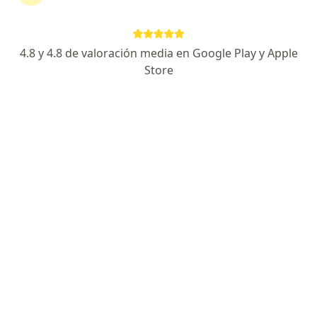
S.A. en Manizales
Ver más (13)
Más en esta categoría: Especialistas de Coo
4.8 y 4.8 de valoración media en Google Play y Apple
Store
Página De Inicio
Manizales
Coomeva Medicina Prepagada S.a.