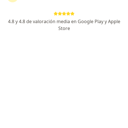
4.8 y 4.8 de valoración media en Google Play y Apple
No hemos encontrado ningún Emermedica
Store
S A Servicios De Ambulancia Prepagados en
Bucaramanga, Santander
Vuelve a buscar eliminando algún filtro:
Seguro
Servicio
Privacidad y cookies