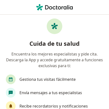
Men
Emermedica S A Servicios De Ambulancia Prepagados • Bucaramanga, Santander
Página De Inicio
Bucaramanga
Emermedica S.a. Servicios De Ambulancia Prepagados
Cuida de tu salud
Encuentra los mejores especialistas y pide cita.
Descarga la App y accede gratuitamente a funciones
exclusivas para ti:
Gestiona tus visitas fácilmente
Envía mensajes a tus especialistas
Recibe recordatorios y notificaciones