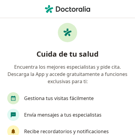
Men
Sura • Cali, Valle del Cauca
Página De Inicio
Cali
Sura
Cuida de tu salud
Encuentra los mejores especialistas y pide cita.
Descarga la App y accede gratuitamente a funciones
exclusivas para ti:
Gestiona tus visitas fácilmente
Envía mensajes a tus especialistas
Recibe recordatorios y notificaciones