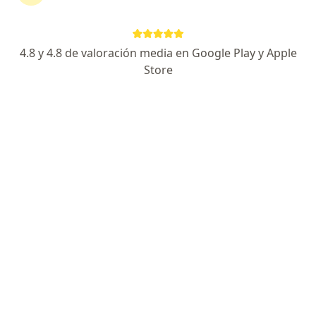
4.8 y 4.8 de valoración media en Google Play y Apple
No hemos encontrado ningún sura en Cali,
Store
Valle del Cauca
Vuelve a buscar eliminando algún filtro:
Seguro
Servicio
Privacidad y cookies
Quiénes somos
Contacto