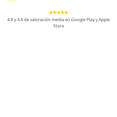
4.8 y 4.8 de valoración media en Google Play y Apple
Store
No hemos encontrado ningún Previser en
Cali, Valle del Cauca