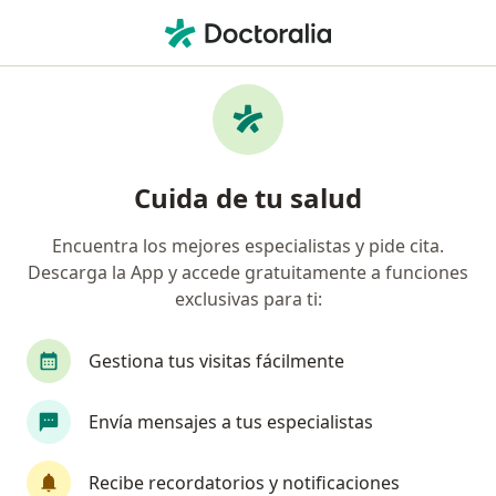
Men
Previser • Cali, Valle del Cauca
Búsquedas relacionadas
Especialistas de Previser
Dermatólogos de Previser en Cali
Cuida de tu salud
Internistas de Previser en Cali
Encuentra los mejores especialistas y pide cita.
Pediatras de Previser en Cali
Descarga la App y accede gratuitamente a funciones
Oftalmólogos de Previser en Cali
exclusivas para ti:
Ginecólogos de Previser en Cali
Gestiona tus visitas fácilmente
Ver más (8)
Más en esta categoría: Especialistas de Previs
Envía mensajes a tus especialistas
Página De Inicio
Cali
Previser
Recibe recordatorios y notificaciones