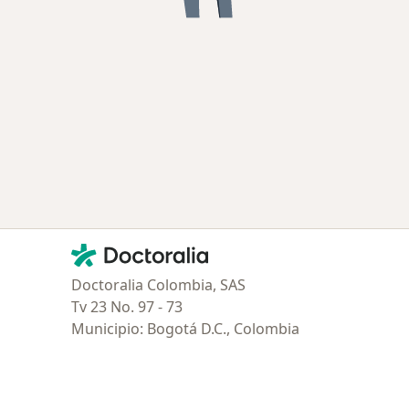
Contacto
Doctoralia - Página de inicio
Doctoralia Colombia, SAS
Tv 23 No. 97 - 73
Municipio: Bogotá D.C., Colombia