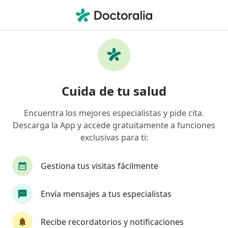
Men
Compañía De Medicina Prepagada Colsanitas S A • Cali, Valle del Cauca
Búsquedas relacionadas
Especialistas de Compañía De Medicina
Prepagada Colsanitas S.A.
Cuida de tu salud
Ginecólogos de Compañía De Medicina Prepagada
Colsanitas S.A. en Cali
Encuentra los mejores especialistas y pide cita.
Pediatras de Compañía De Medicina Prepagada
Descarga la App y accede gratuitamente a funciones
Colsanitas S.A. en Cali
exclusivas para ti:
Dermatólogos de Compañía De Medicina
Gestiona tus visitas fácilmente
Prepagada Colsanitas S.A. en Cali
Ortopedistas y traumatólogos de Compañía De
Envía mensajes a tus especialistas
Medicina Prepagada Colsanitas S.A. en Cali
Odontólogos de Compañía De Medicina
Recibe recordatorios y notificaciones