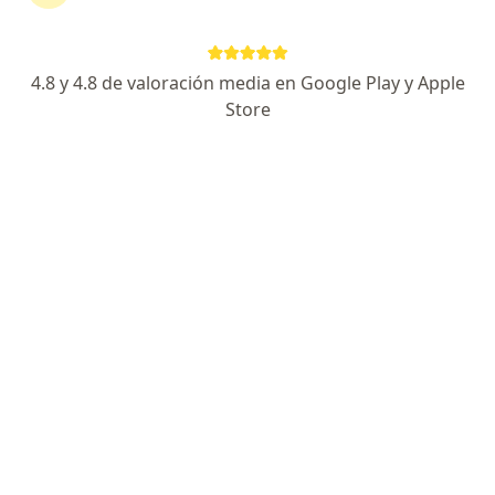
Prepagada Colsanitas S.A. en Cali
Ver más (11)
Más en esta categoría: Especialistas de Com
4.8 y 4.8 de valoración media en Google Play y Apple
Store
Página De Inicio
Cali
Compañía De Medicina Prepagada Colsanitas S.a.