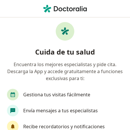
Men
¿Qué estás buscando?
Página De Inicio
Cirujano Vascular
Bucaramanga
C
Cambia
Cuida de tu salud
Encuentra los mejores especialistas y pide cita.
Descarga la App y accede gratuitamente a funciones
exclusivas para ti:
Dr.
Camilo Alberto Bernal Vargas
sobre las especializaciones
Cirujano vascular
·
Ver más
Gestiona tus visitas fácilmente
Bucaramanga
2 direcciones
Envía mensajes a tus especialistas
Información de contacto
Recibe recordatorios y notificaciones