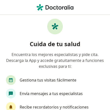
Men
Bloqueo Cardíaco En Adultos • Bucaramanga, Santander
Filtros
• 1
Seguro
Mapa
Especialistas en Bloqueo cardíaco en
Cuida de tu salud
adultos en Bucaramanga
Encuentra los mejores especialistas y pide cita.
Descarga la App y accede gratuitamente a funciones
¿Qué especialidad estás buscando?
exclusivas para ti:
Cardiólogo
Internista
Cirujano vascular
Gestiona tus visitas fácilmente
Envía mensajes a tus especialistas
Recibe recordatorios y notificaciones