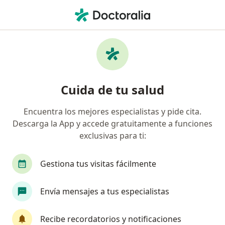
Men
Hemangioma Mancha De Nacimiento • Cali, Valle del Cauca
Filtros
• 1
Seguro
Mapa
Especialistas en Hemangioma (mancha de
Cuida de tu salud
nacimiento) en Cali
Encuentra los mejores especialistas y pide cita.
Descarga la App y accede gratuitamente a funciones
¿Qué especialidad estás buscando?
exclusivas para ti:
Dermatólogo
Cirujano vascular
Cirujano 
Gestiona tus visitas fácilmente
Envía mensajes a tus especialistas
Recibe recordatorios y notificaciones