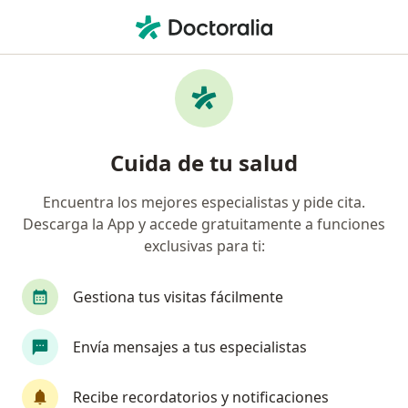
Men
Bradicardia • Bucaramanga, Santander
Filtros
• 1
Seguro
Mapa
Especialistas en Bradicardia en
Cuida de tu salud
Bucaramanga
Encuentra los mejores especialistas y pide cita.
Descarga la App y accede gratuitamente a funciones
¿Qué especialidad estás buscando?
exclusivas para ti:
Cardiólogo
Internista
Cirujano vascular
Gestiona tus visitas fácilmente
Envía mensajes a tus especialistas
Recibe recordatorios y notificaciones