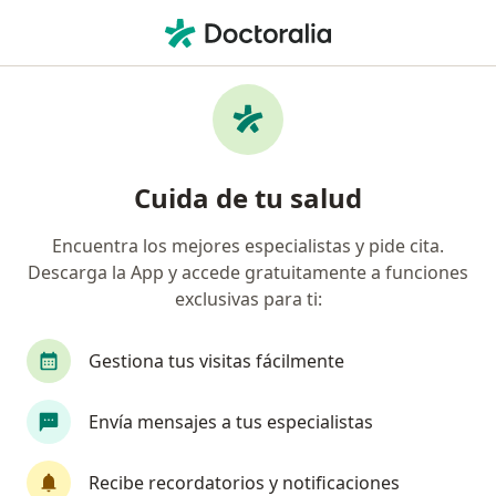
Men
Cardiólogo • Neiva, Huila
Filtros
Seguro:
Mapfre Colombia Vida
Cardiólogos recomendados de Mapfre
Cuida de tu salud
Colombia Vida Seguros S.A. en Neiva
Encuentra los mejores especialistas y pide cita.
Descarga la App y accede gratuitamente a funciones
exclusivas para ti:
Gestiona tus visitas fácilmente
Envía mensajes a tus especialistas
Dra. Maria Del Pilar Peña Tobar
·
Ver más
Cardiólogo, Internista
Recibe recordatorios y notificaciones
280 opiniones