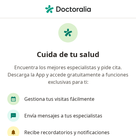
Men
Cardiólogo • Neiva, Huila
Filtros
Seguro:
Coomeva Medicina Pr
Cardiólogos recomendados de Coomeva
Cuida de tu salud
Medicina Prepagada S.A. en Neiva
Encuentra los mejores especialistas y pide cita.
Descarga la App y accede gratuitamente a funciones
exclusivas para ti:
Gestiona tus visitas fácilmente
Envía mensajes a tus especialistas
Dra. Maria Del Pilar Peña Tobar
·
Ver más
Cardiólogo, Internista
Recibe recordatorios y notificaciones
280 opiniones