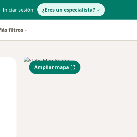
Iniciar sesión
¿Eres un especialista?
ás filtros
Mar
Mié
Jue
Ampliar mapa
11 Ago
12 Ago
13 Ago