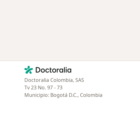
ría: Enfermedades más tratadas
Contacto
Doctoralia - Página de inicio
Doctoralia Colombia, SAS
Tv 23 No. 97 - 73
Municipio: Bogotá D.C., Colombia