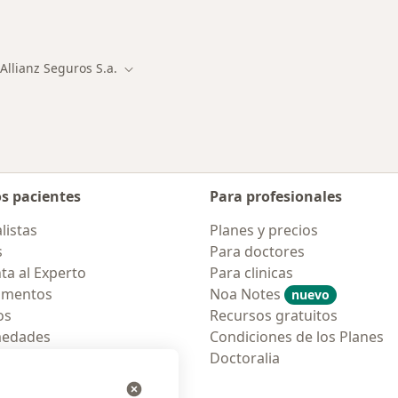
listas de Allianz Seguros S.A.
Más en esta catego
Allianz Seguros S.a.
iar de ciudad
Cambiar de ciudad
os pacientes
Para profesionales
listas
Planes y precios
s
Para doctores
ta al Experto
Para clinicas
amentos
Noa Notes
nuevo
os
Recursos gratuitos
medades
Condiciones de los Planes
tas Frecuentes
Doctoralia
ión para móvil