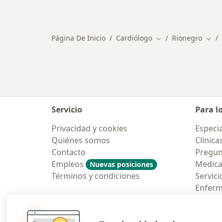
Más en esta categoría: Otros especia
Página De Inicio
Cardiólogo
Rionegro
Cambiar de ciudad
Camb
Servicio
Para l
Privacidad y cookies
Especia
Quiénes somos
Clínica
Contacto
Pregun
Empleos
Medic
Nuevas posiciones
Términos y condiciones
Servici
Enfer
Pregun
Aplicac