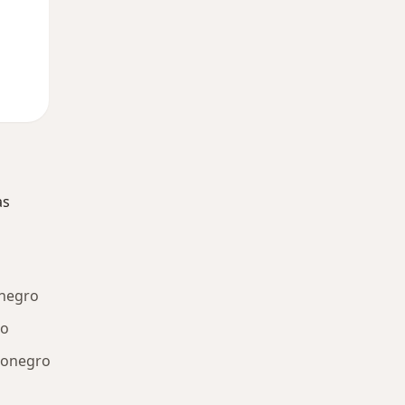
as
onegro
ro
Rionegro