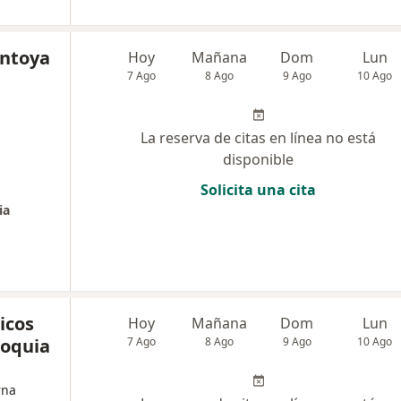
ontoya
Hoy
Mañana
Dom
Lun
7 Ago
8 Ago
9 Ago
10 Ago
La reserva de citas en línea no está
disponible
Solicita una cita
ia
icos
Hoy
Mañana
Dom
Lun
ioquia
7 Ago
8 Ago
9 Ago
10 Ago
rna