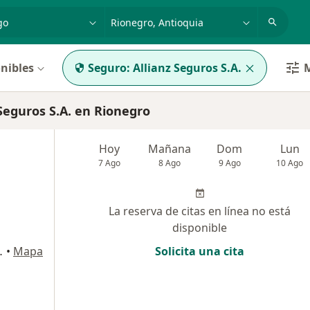
dad, enfermedad o nombre
p. ej. Bogotá
nibles
Seguro:
Allianz Seguros S.A.
M
Seguros S.A. en Rionegro
Hoy
Mañana
Dom
Lun
7 Ago
8 Ago
9 Ago
10 Ago
La reserva de citas en línea no está
disponible
onegro, Rionegro
•
Mapa
Solicita una cita