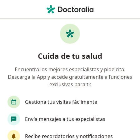
Men
Cardiólogo • Valledupar, César
Filtros
Seguro
Mapa
Cardiólogos en Valledupar
Cuida de tu salud
Encuentra los mejores especialistas y pide cita.
¿Cuál es tu compañía aseguradora?
Descarga la App y accede gratuitamente a funciones
Coomeva Medicina Prepagada S.A.
Mapfre Col
exclusivas para ti:
Gestiona tus visitas fácilmente
Envía mensajes a tus especialistas
Recibe recordatorios y notificaciones