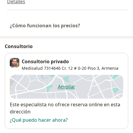
Detalles
¿Cómo funcionan los precios?
Consultorio
Consultorio privado
Medisalud 7314646 Cr. 12 # 0-20 Piso 3,
Armenia
Ampliar
se abre en una nueva pestañ
Disponibilidad
Este especialista no ofrece reserva online en esta
dirección
¿Qué puedo hacer ahora?