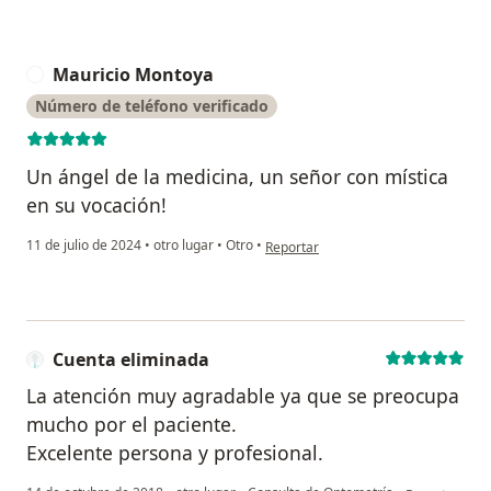
Mauricio Montoya
M
Número de teléfono verificado
Un ángel de la medicina, un señor con mística
en su vocación!
en opinión del usuario Mauricio Mon
11 de julio de 2024
•
otro lugar
•
Otro
•
Reportar
Cuenta eliminada
La atención muy agradable ya que se preocupa
mucho por el paciente.
Excelente persona y profesional.
en opinión de