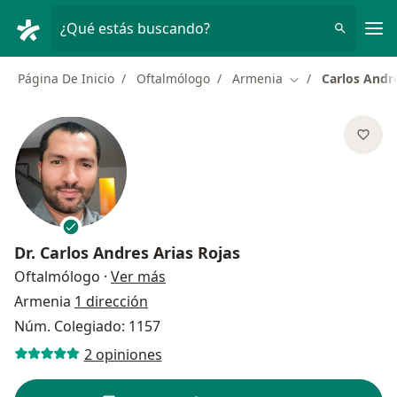
Men
¿Qué estás buscando?
Página De Inicio
Oftalmólogo
Armenia
Carlos Andre
Cambiar de ciuda
Dr.
Carlos Andres Arias Rojas
sobre las especializaciones
Oftalmólogo
·
Ver más
Armenia
1 dirección
Núm. Colegiado: 1157
2 opiniones