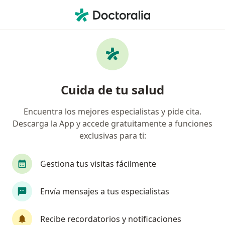
Men
Glaucoma • Armenia, Quindío
Filtros
• 1
Seguro
Mapa
Especialistas en Glaucoma en Armenia
Cuida de tu salud
Encuentra los mejores especialistas y pide cita.
¿Qué especialidad estás buscando?
Descarga la App y accede gratuitamente a funciones
Optómetra
Oftalmólogo
exclusivas para ti:
Gestiona tus visitas fácilmente
Envía mensajes a tus especialistas
Recibe recordatorios y notificaciones