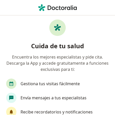
Men
Ambliopía • Armenia, Quindío
Filtros
• 1
Seguro
Mapa
Especialistas en Ambliopía en Armenia
Cuida de tu salud
Encuentra los mejores especialistas y pide cita.
¿Qué especialidad estás buscando?
Descarga la App y accede gratuitamente a funciones
Optómetra
Oftalmólogo
exclusivas para ti:
Gestiona tus visitas fácilmente
Envía mensajes a tus especialistas
Recibe recordatorios y notificaciones