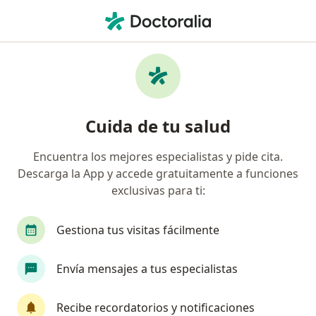
Men
Degeneración Macular • Armenia, Quindío
Filtros
• 1
Mapa
Especialistas en Degeneración macular en
Cuida de tu salud
Armenia
Encuentra los mejores especialistas y pide cita.
Descarga la App y accede gratuitamente a funciones
¿Qué especialidad estás buscando?
exclusivas para ti:
Oftalmólogo
Gestiona tus visitas fácilmente
Envía mensajes a tus especialistas
Recibe recordatorios y notificaciones