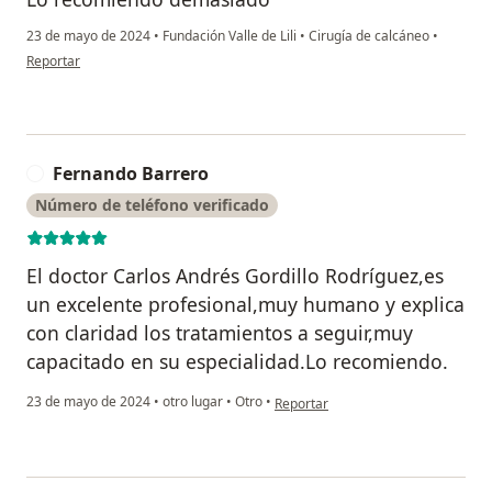
23 de mayo de 2024
•
Fundación Valle de Lili
•
Cirugía de calcáneo
•
en opinión del usuario Maria Claudia Delgado
Reportar
Fernando Barrero
F
Número de teléfono verificado
El doctor Carlos Andrés Gordillo Rodríguez,es
un excelente profesional,muy humano y explica
con claridad los tratamientos a seguir,muy
capacitado en su especialidad.Lo recomiendo.
en opinión del usuario Fernando Ba
23 de mayo de 2024
•
otro lugar
•
Otro
•
Reportar