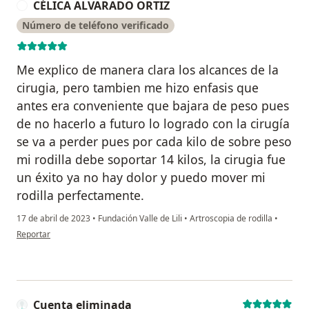
CÉLICA ALVARADO ORTIZ
C
Número de teléfono verificado
Me explico de manera clara los alcances de la
cirugia, pero tambien me hizo enfasis que
antes era conveniente que bajara de peso pues
de no hacerlo a futuro lo logrado con la cirugía
se va a perder pues por cada kilo de sobre peso
mi rodilla debe soportar 14 kilos, la cirugia fue
un éxito ya no hay dolor y puedo mover mi
rodilla perfectamente.
17 de abril de 2023
•
Fundación Valle de Lili
•
Artroscopia de rodilla
•
en opinión del usuario CÉLICA ALVARADO ORTIZ
Reportar
Cuenta eliminada