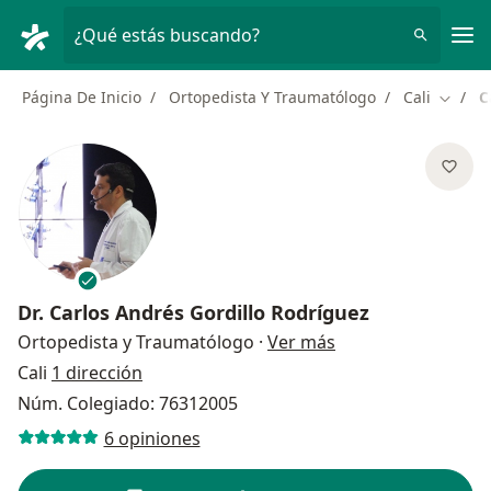
Men
¿Qué estás buscando?
Página De Inicio
Ortopedista Y Traumatólogo
Cali
C
Cambia
Dr.
Carlos Andrés Gordillo Rodríguez
sobre las especial
Ortopedista y Traumatólogo
·
Ver más
Cali
1 dirección
Núm. Colegiado: 76312005
6 opiniones