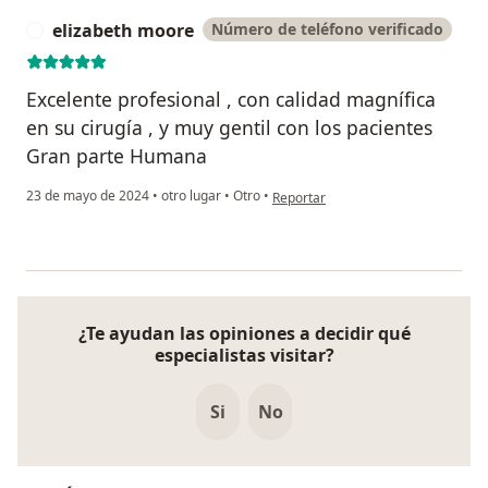
elizabeth moore
Número de teléfono verificado
E
Excelente profesional , con calidad magnífica
en su cirugía , y muy gentil con los pacientes
Gran parte Humana
en opinión del usuario elizabeth m
23 de mayo de 2024
•
otro lugar
•
Otro
•
Reportar
¿Te ayudan las opiniones a decidir qué
especialistas visitar?
Si
No