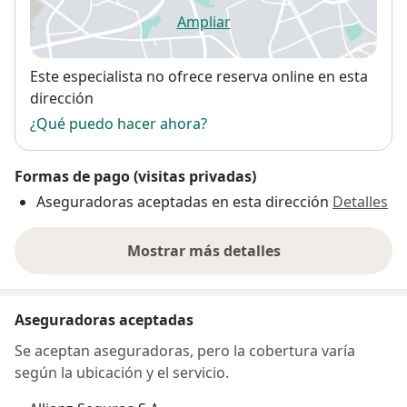
Ampliar
se abre en una nueva pestañ
Disponibilidad
Este especialista no ofrece reserva online en esta
dirección
¿Qué puedo hacer ahora?
Formas de pago (visitas privadas)
Aseguradoras aceptadas en esta dirección
Detalles
Mostrar más detalles
sobre la dirección
Aseguradoras aceptadas
Se aceptan aseguradoras, pero la cobertura varía
según la ubicación y el servicio.