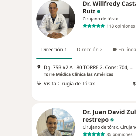
Dr. Willfredy Cas
Ruiz
Cirujano de tórax
118 opiniones
Dirección 1
Dirección 2
En líne
Dg. 75B #2 A - 80 TORRE 2. Cons: 704, Medellín
Torre Médica Clínica las Américas
Visita Cirugía de Tórax
$
Dr. Juan David Zu
restrepo
Cirujano de tórax, Ciruja
35 opiniones