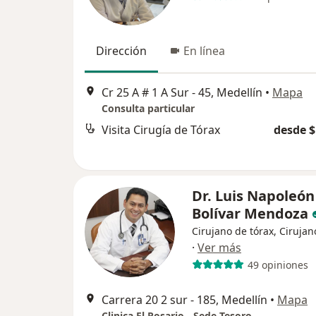
Dirección
En línea
Cr 25 A # 1 A Sur - 45, Medellín
•
Mapa
Consulta particular
Visita Cirugía de Tórax
desde $
Dr. Luis Napoleón
Bolívar Mendoza
Cirujano de tórax, Ciruja
·
Ver más
49 opiniones
Carrera 20 2 sur - 185, Medellín
•
Mapa
Clinica El Rosario - Sede Tesoro