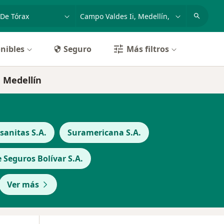
dad, enfermedad o nombre
p. ej. Bogotá
nibles
Seguro
Más filtros
, Medellín
anitas S.A.
Suramericana S.A.
Seguros Bolívar S.A.
Ver más