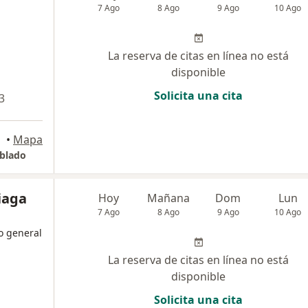
7 Ago
8 Ago
9 Ago
10 Ago
La reserva de citas en línea no está
disponible
Solicita una cita
3
•
Mapa
oblado
iaga
Hoy
Mañana
Dom
Lun
7 Ago
8 Ago
9 Ago
10 Ago
no general
La reserva de citas en línea no está
disponible
Solicita una cita