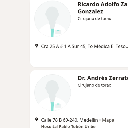
Ricardo Adolfo Z
Gonzalez
Cirujano de tórax
Cra 25 A # 1 A Sur 45, To Médica El T
Dr. Andrés Zerrat
Cirujano de tórax
Calle 78 B 69-240, Medellín
•
Mapa
Hospital Pablo Tobón Uribe