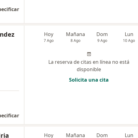
pecificar
éndez
Hoy
Mañana
Dom
Lun
7 Ago
8 Ago
9 Ago
10 Ago
La reserva de citas en línea no está
disponible
Solicita una cita
pecificar
ria
Hoy
Mañana
Dom
Lun