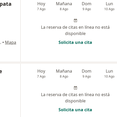
apata
Hoy
Mañana
Dom
Lun
7 Ago
8 Ago
9 Ago
10 Ago
La reserva de citas en línea no está
disponible
esoro, Cs 1538, Medellín
•
Mapa
Solicita una cita
e
Hoy
Mañana
Dom
Lun
7 Ago
8 Ago
9 Ago
10 Ago
La reserva de citas en línea no está
disponible
Solicita una cita