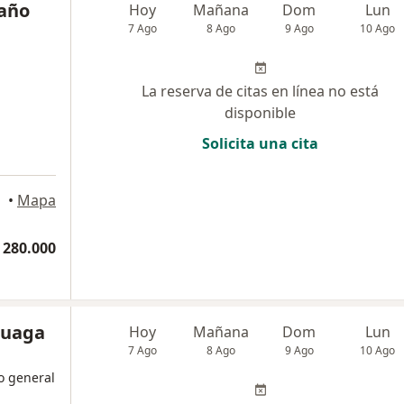
taño
Hoy
Mañana
Dom
Lun
7 Ago
8 Ago
9 Ago
10 Ago
La reserva de citas en línea no está
disponible
Solicita una cita
a
•
Mapa
 280.000
luaga
Hoy
Mañana
Dom
Lun
7 Ago
8 Ago
9 Ago
10 Ago
no general