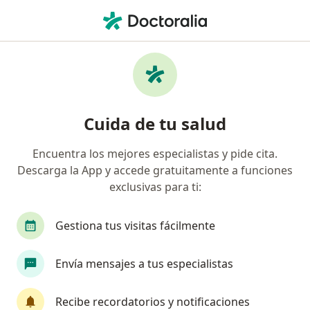
Men
Cirujano De Tórax • Medellín, Antioquia
Filtros
Seguro:
Coomeva Medicina Pr
Cirujanos de tórax recomendados de
Cuida de tu salud
Coomeva Medicina Prepagada S.A. en
Medellín
Encuentra los mejores especialistas y pide cita.
Descarga la App y accede gratuitamente a funciones
exclusivas para ti:
Gestiona tus visitas fácilmente
Envía mensajes a tus especialistas
Destacado
Recibe recordatorios y notificaciones
Dr. Willfredy Castaño Ruiz