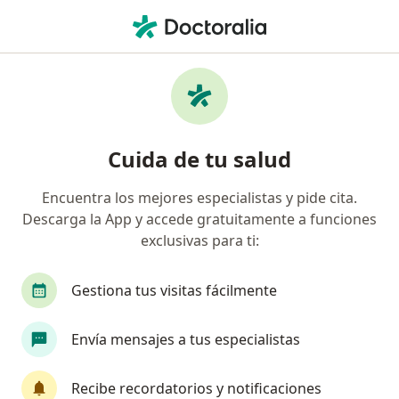
Men
Cirujano General • Norte Centro Historico, Barranquilla, Atlántico
Filtros
Seguro
Mapa
Cirujanos generales en Norte Centro
Cuida de tu salud
Historico, Barranquilla
Encuentra los mejores especialistas y pide cita.
Descarga la App y accede gratuitamente a funciones
¿Cuál es tu compañía aseguradora?
exclusivas para ti:
Compañía De Medicina Prepagada Colsanitas S.A.
Gestiona tus visitas fácilmente
Envía mensajes a tus especialistas
Recibe recordatorios y notificaciones