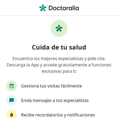
Men
Cirujano General • Barranquilla, Atlántico
Filtros
Seguro:
Compañía De Medicin
Cirujanos generales recomendados de
Cuida de tu salud
Compañía De Medicina Prepagada
Colsanitas S.A. en Barranquilla
Encuentra los mejores especialistas y pide cita.
Descarga la App y accede gratuitamente a funciones
exclusivas para ti:
Gestiona tus visitas fácilmente
Envía mensajes a tus especialistas
Dr. Andres Hanssen Londoño
Recibe recordatorios y notificaciones
·
Ver más
Cirujano general