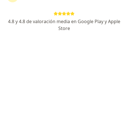
13 opiniones
Km2 Vía a, Puerto Colombia, Barranquilla, Atlántico, Puerto Colombia
•
Mapa
Clinica Portoazul-Dr.Andres Hanssen (consulta presencial)
4.8 y 4.8 de valoración media en Google Play y Apple
Store
Acepta Compañía De Medicina Prepagada
Colsanitas S.A.
Consulta de primera vez con cirugía gastrointestinal
Este especialista no ofrece reserva de cita en línea en esta dirección.
Solicita una cita