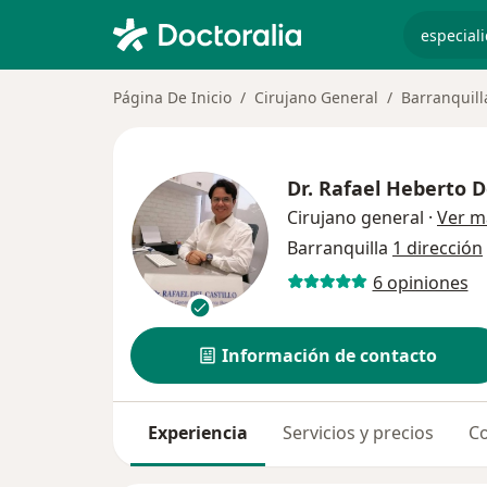
especiali
Página De Inicio
Cirujano General
Barranquill
Dr.
Rafael Heberto D
Cirujano general
·
Ver m
Barranquilla
1 dirección
6 opiniones
Información de contacto
Experiencia
Servicios y precios
Co