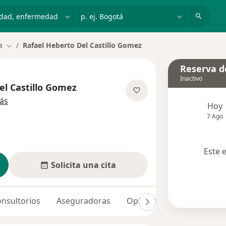
dad, enfermedad o nombre
p. ej. Bogotá
a
Rafael Heberto Del Castillo Gomez
Cambiar de ciudad
Reserva de
Inactivo
el Castillo Gomez
sobre las especializaciones
ás
Hoy
7 Ago
Este 
Solicita una cita
nsultorios
Aseguradoras
Opiniones (6)