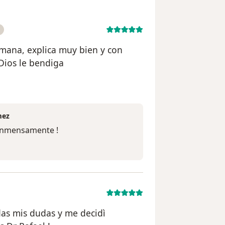
umana, explica muy bien y con
 Dios le bendiga
uario Shirly S
mez
 inmensamente !
odas mis dudas y me decidì