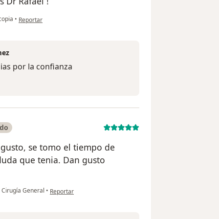
s Dr Rafael !
en opinión del usuario RR
copia
•
Reportar
mez
ias por la confianza
ado
 gusto, se tomo el tiempo de
duda que tenia. Dan gusto
en opinión del usuario Andrea L.
a Cirugía General
•
Reportar