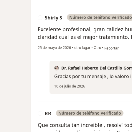
Shirly S
Número de teléfono verificado
S
Excelente profesional, gran calidez h
claridad cuál es el mejor tratamiento.
en opinión del us
25 de mayo de 2026
•
otro lugar
•
Otro
•
Reportar
Dr. Rafael Heberto Del Castillo Go
Gracias por tu mensaje , lo valoro
10 de julio de 2026
RR
Número de teléfono verificado
R
Que consulta tan increible , resolvì t