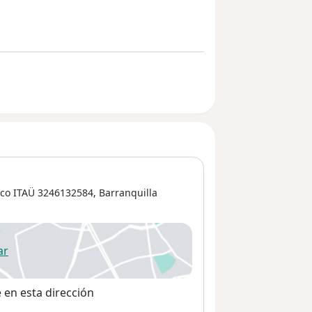
anco ITAÜ 3246132584,
Barranquilla
ar
 abre en una nueva pestaña
e en esta dirección