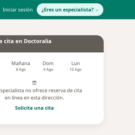
Iniciar sesión
¿Eres un especialista?
 cita en Doctoralia
Mañana
Dom
Lun
Mar
Mié
8 Ago
9 Ago
10 Ago
11 Ago
12 Ag
especialista no ofrece reserva de cita
en línea en esta dirección.
Solicita una cita