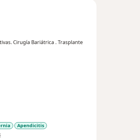
ivas. Cirugía Bariátrica . Trasplante
rnia
Apendicitis
a11y_sr_more_diseases
3