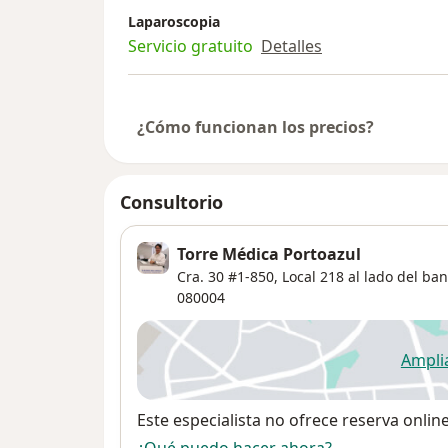
Laparoscopia
Servicio gratuito
Detalles
¿Cómo funcionan los precios?
Consultorio
Torre Médica Portoazul
Cra. 30 #1-850,
Local 218 al lado del b
080004
Ampli
se
Disponibilidad
Este especialista no ofrece reserva onlin