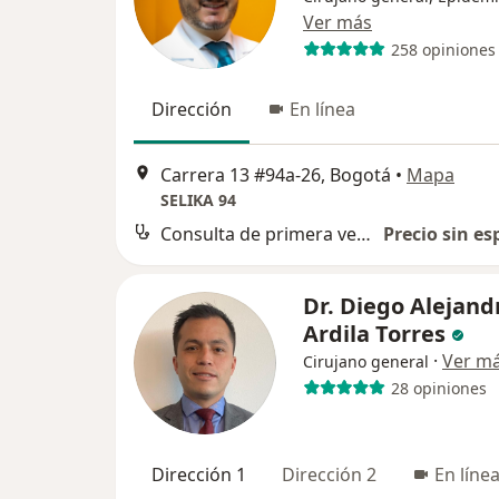
Ver más
258 opiniones
Dirección
En línea
Carrera 13 #94a-26, Bogotá
•
Mapa
SELIKA 94
Consulta de primera vez con cirugía gastrointestinal
Precio sin es
Dr. Diego Alejand
Ardila Torres
·
Ver m
Cirujano general
28 opiniones
Dirección 1
Dirección 2
En líne