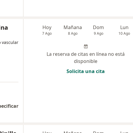
ina
Hoy
Mañana
Dom
Lun
7 Ago
8 Ago
9 Ago
10 Ago
o vascular
La reserva de citas en línea no está
disponible
Solicita una cita
pecificar