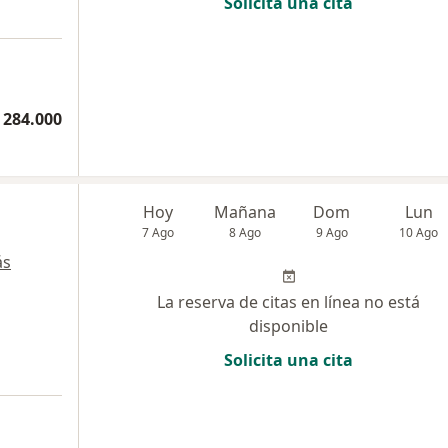
Solicita una cita
 284.000
Hoy
Mañana
Dom
Lun
7 Ago
8 Ago
9 Ago
10 Ago
ás
La reserva de citas en línea no está
disponible
Solicita una cita