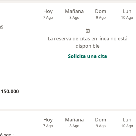
Hoy
Mañana
Dom
Lun
7 Ago
8 Ago
9 Ago
10 Ago
ás
La reserva de citas en línea no está
disponible
Solicita una cita
 150.000
Hoy
Mañana
Dom
Lun
7 Ago
8 Ago
9 Ago
10 Ago
·
iólogo