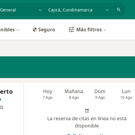
dad, enfermedad o nombre
p. ej. Bogotá
nibles
Seguro
Más filtros
berto
Hoy
Mañana
Dom
Lun
7 Ago
8 Ago
9 Ago
10 Ago
ás
La reserva de citas en línea no está
disponible