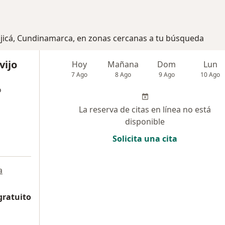
ajicá, Cundinamarca, en zonas cercanas a tu búsqueda
vijo
Hoy
Mañana
Dom
Lun
7 Ago
8 Ago
9 Ago
10 Ago
o
La reserva de citas en línea no está
disponible
Solicita una cita
a
gratuito