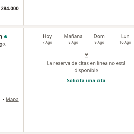
 284.000
n
Hoy
Mañana
Dom
Lun
7 Ago
8 Ago
9 Ago
10 Ago
go,
La reserva de citas en línea no está
disponible
Solicita una cita
•
Mapa