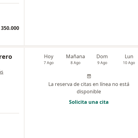
 350.000
rero
Hoy
Mañana
Dom
Lun
7 Ago
8 Ago
9 Ago
10 Ago
ás
La reserva de citas en línea no está
disponible
Solicita una cita