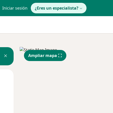
Iniciar sesión
¿Eres un especialista?
Ampliar mapa
Mar
Mié
Jue
11 Ago
12 Ago
13 Ago