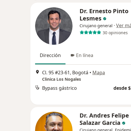
Dr. Ernesto Pinto
Lesmes
·
Ver m
Cirujano general
30 opiniones
Dirección
En línea
Cl. 95 #23-61, Bogotá
•
Mapa
Clinica Los Nogales
Bypass gástrico
desde $
Dr. Andres Felipe
Salazar Garcia
Cirujano general, Epidem