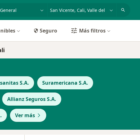
dad, enfermedad o nombre
p. ej. Bogotá
nibles
Seguro
Más filtros
li
anitas S.A.
Suramericana S.A.
Allianz Seguros S.A.
.
Ver más