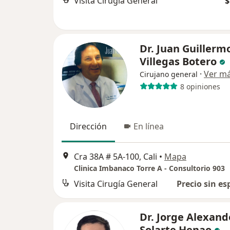
Visita Cirugía General
$
Dr. Juan Guillerm
Villegas Botero
·
Ver m
Cirujano general
8 opiniones
Dirección
En línea
Cra 38A # 5A-100, Cali
•
Mapa
Clinica Imbanaco Torre A - Consultorio 903
Visita Cirugía General
Precio sin es
Dr. Jorge Alexand
Solarte Henao