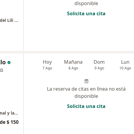
disponible
Solicita una cita
Consulta Cirugía de Tórax - Fundación Valle del Lili / Sede Norte
lo
Hoy
Mañana
Dom
Lun
7 Ago
8 Ago
9 Ago
10 Ago
ás
La reserva de citas en línea no está
disponible
Solicita una cita
Cirugía Bariátrica, experto en pared abdominal y laparoscopia avanzada.
de $ 150