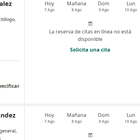
alez
Hoy
Mañana
Dom
Lun
7 Ago
8 Ago
9 Ago
10 Ago
ctólogo,
La reserva de citas en línea no está
disponible
Solicita una cita
pecificar
ández
Hoy
Mañana
Dom
Lun
7 Ago
8 Ago
9 Ago
10 Ago
general,
s