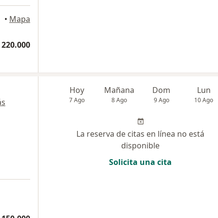
•
Mapa
 220.000
Hoy
Mañana
Dom
Lun
7 Ago
8 Ago
9 Ago
10 Ago
ás
La reserva de citas en línea no está
disponible
Solicita una cita