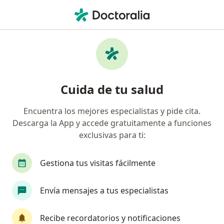
Men
Cirujano General • San Nicolas, Cali, Valle del Cauca
Filtros
Seguro
Mapa
Cirujanos generales en San Nicolas, Cali
Cuida de tu salud
Encuentra los mejores especialistas y pide cita.
¿Cuál es tu compañía aseguradora?
Descarga la App y accede gratuitamente a funciones
Compañía De Medicina Prepagada Colsanitas S.A.
exclusivas para ti:
Gestiona tus visitas fácilmente
Envía mensajes a tus especialistas
Recibe recordatorios y notificaciones