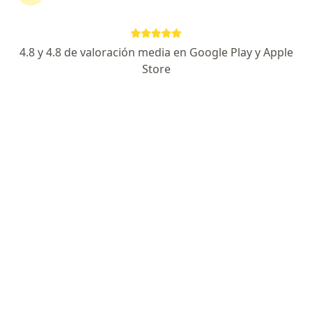
8 opiniones
Dirección 1
Dirección 2
4.8 y 4.8 de valoración media en Google Play y Apple
Store
Carrera 98 #18-49, Cali
•
Mapa
Consulta Cirugía de Tórax - Fundación Valle del Lili / Sede Principal
Acepta Compañía De Medicina Prepagada
Colsanitas S.A.
Este especialista no ofrece reserva de cita en línea en esta dirección.
Solicita una cita