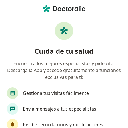
Men
Cirujano General • Cali, Valle del Cauca
Filtros
Seguro:
Compañía De Medicin
Cirujanos generales recomendados de
Cuida de tu salud
Compañía De Medicina Prepagada
Colsanitas S.A. en Cali
Encuentra los mejores especialistas y pide cita.
Descarga la App y accede gratuitamente a funciones
exclusivas para ti:
Gestiona tus visitas fácilmente
Envía mensajes a tus especialistas
Dr. Nicolás Felipe Torres España
Recibe recordatorios y notificaciones
Cirujano general, Cirujano de tórax