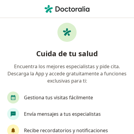
Men
Cirujano General • Cañasgordas, Cali, Valle del Cauca
Filtros
Seguro
Mapa
Cirujanos generales en Cañasgordas, Cali
Cuida de tu salud
Encuentra los mejores especialistas y pide cita.
¿Cuál es tu compañía aseguradora?
Descarga la App y accede gratuitamente a funciones
Compañía De Medicina Prepagada Colsanitas S.A.
exclusivas para ti:
Gestiona tus visitas fácilmente
Envía mensajes a tus especialistas
Recibe recordatorios y notificaciones