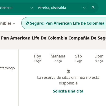
dad, enfermedad o nombre
p. ej. Bogotá
nibles
Seguro:
Pan American Life De Colombia
 Pan American Life De Colombia Compañía De Seg
Hoy
Mañana
Sáb
Dom
6 Ago
7 Ago
8 Ago
9 Ago
nterólogo
La reserva de citas en línea no está
disponible
Solicita una cita