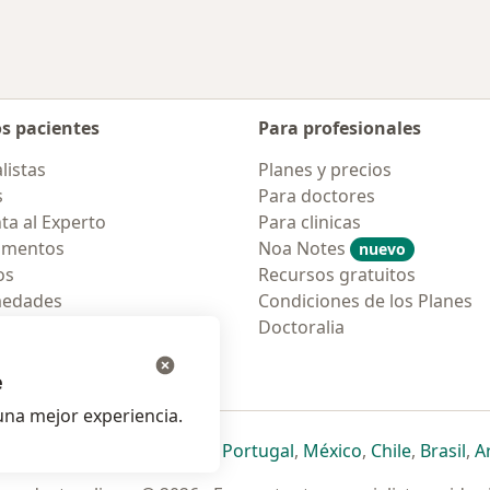
os pacientes
Para profesionales
listas
Planes y precios
s
Para doctores
ta al Experto
Para clinicas
amentos
Noa Notes
nuevo
os
Recursos gratuitos
medades
Condiciones de los Planes
tas Frecuentes
Doctoralia
ión para móvil
e
na mejor experiencia.
ueva pestaña
en una nueva pestaña
e abre en una nueva pestaña
se abre en una nueva pestaña
se abre en una nueva pestaña
se abre en una nueva pestaña
se abre en una nueva p
se abre en una
se abre e
se
Italia
,
Deutschland
,
Česko
,
Portugal
,
México
,
Chile
,
Brasil
,
A