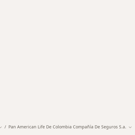
des más tratadas
Pan American Life De Colombia Compañía De Seguros S.a.
iudad
Cambiar de ciudad
Cam