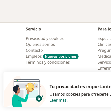
Servicio
Para l
Privacidad y cookies
Especia
Quiénes somos
Clínica
Contacto
Pregun
Empleos
Medic
Nuevas posiciones
Términos y condiciones
Servici
Enfer
Pregun
Aplicac
Tu privacidad es important
Usamos cookies para ofrecerte u
Leer más
.
se abre en una n
se abre 
s
Polska
,
Türkiye
,
España
,