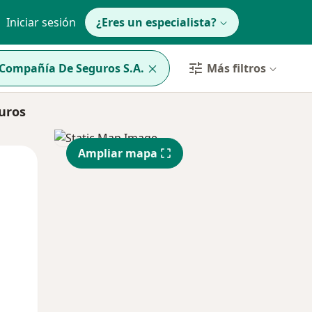
Iniciar sesión
¿Eres un especialista?
 Compañía De Seguros S.A.
Más filtros
uros
Ampliar mapa
Lun
Mar
Mié
10 Ago
11 Ago
12 Ago