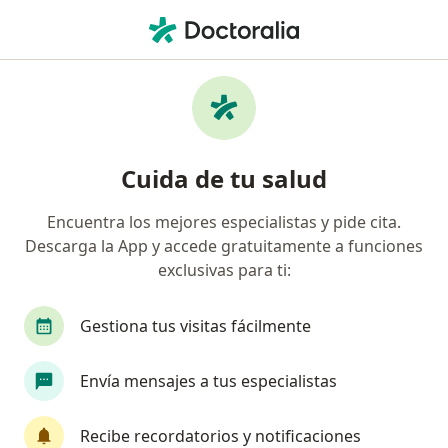
Men
Cirujano General • Cartagena, Bolívar
Filtros
Seguro:
Pan American Life D
Cirujanos generales recomendados de Pan
Cuida de tu salud
American Life De Colombia Compañía De
Seguros S.A. en Cartagena
Encuentra los mejores especialistas y pide cita.
Descarga la App y accede gratuitamente a funciones
exclusivas para ti:
Gestiona tus visitas fácilmente
Envía mensajes a tus especialistas
Dr. Diego Luis Lozano Ramirez
Recibe recordatorios y notificaciones
·
Ver más
Cirujano general