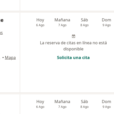
ue
Hoy
Mañana
Sáb
Dom
6 Ago
7 Ago
8 Ago
9 Ago
ás
La reserva de citas en línea no está
disponible
a., Barranquilla
•
Mapa
Solicita una cita
Hoy
Mañana
Sáb
Dom
6 Ago
7 Ago
8 Ago
9 Ago