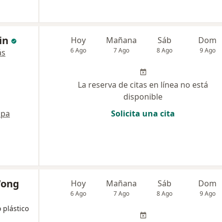
in
Hoy
Mañana
Sáb
Dom
6 Ago
7 Ago
8 Ago
9 Ago
ás
La reserva de citas en línea no está
disponible
pa
Solicita una cita
Wong
Hoy
Mañana
Sáb
Dom
6 Ago
7 Ago
8 Ago
9 Ago
 plástico