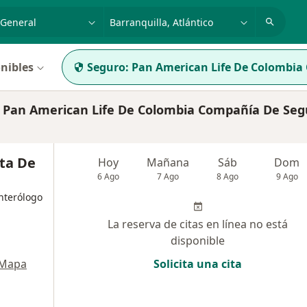
dad, enfermedad o nombre
p. ej. Bogotá
nibles
Seguro:
Pan American Life De Colombia
 Pan American Life De Colombia Compañía De Seg
sta De
Hoy
Mañana
Sáb
Dom
6 Ago
7 Ago
8 Ago
9 Ago
nterólogo
La reserva de citas en línea no está
disponible
Mapa
Solicita una cita