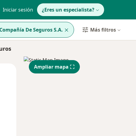
Iniciar sesión
¿Eres un especialista?
 Compañía De Seguros S.A.
Más filtros
uros
Ampliar mapa
Lun
Mar
Mié
10 Ago
11 Ago
12 Ago