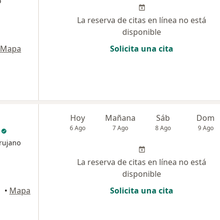
o
La reserva de citas en línea no está
disponible
Mapa
Solicita una cita
Hoy
Mañana
Sáb
Dom
6 Ago
7 Ago
8 Ago
9 Ago
rujano
La reserva de citas en línea no está
disponible
•
Mapa
Solicita una cita