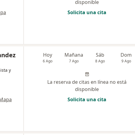
disponible
pa
Solicita una cita
andez
Hoy
Mañana
Sáb
Dom
6 Ago
7 Ago
8 Ago
9 Ago
ista y
La reserva de citas en línea no está
disponible
Mapa
Solicita una cita