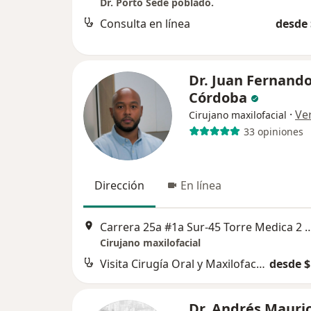
Dr. Porto Sede poblado.
Consulta en línea
desde 
Dr. Juan Fernand
Córdoba
·
Ve
Cirujano maxilofacial
33 opiniones
Dirección
En línea
Carrera 25a #1a Sur-45 Torre Medica 2 E
Cirujano maxilofacial
Visita Cirugía Oral y Maxilofacial
desde $
Dr. Andrés Mauric