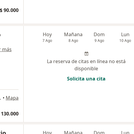
$ 90.000
o
Hoy
Mañana
Dom
Lun
7 Ago
8 Ago
9 Ago
10 Ago
r más
La reserva de citas en línea no está
disponible
Solicita una cita
l Tesoro, Medellín
•
Mapa
 130.000
io
Hoy
Mañana
Dom
Lun