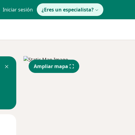
Iniciar sesión
¿Eres un especialista?
Ampliar mapa
Mar
Mié
Jue
11 Ago
12 Ago
13 Ago