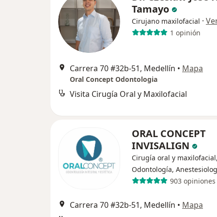
Tamayo
·
Ve
Cirujano maxilofacial
1 opinión
Carrera 70 #32b-51, Medellín
•
Mapa
Oral Concept Odontologia
Visita Cirugía Oral y Maxilofacial
ORAL CONCEPT
INVISALIGN
Cirugía oral y maxilofacial
Odontología, Anestesiolog
903 opiniones
Carrera 70 #32b-51, Medellín
•
Mapa