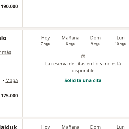
 190.000
lo
Hoy
Mañana
Dom
Lun
7 Ago
8 Ago
9 Ago
10 Ago
r más
La reserva de citas en línea no está
disponible
llín
•
Mapa
Solicita una cita
 175.000
Hajduk
Hoy
Mañana
Dom
Lun