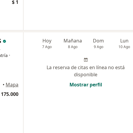
$ 1
S
Hoy
Mañana
Dom
Lun
7 Ago
8 Ago
9 Ago
10 Ago
,
·
tría
La reserva de citas en línea no está
disponible
llín
•
Mapa
Mostrar perfil
 175.000