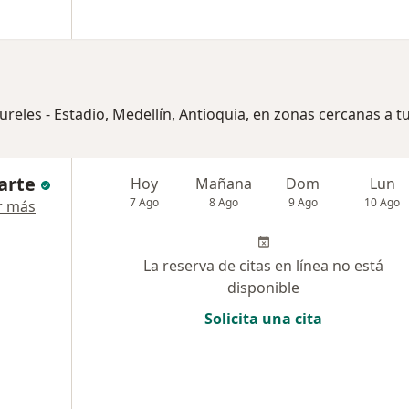
ureles - Estadio, Medellín, Antioquia, en zonas cercanas a t
arte
Hoy
Mañana
Dom
Lun
7 Ago
8 Ago
9 Ago
10 Ago
r más
La reserva de citas en línea no está
disponible
Solicita una cita