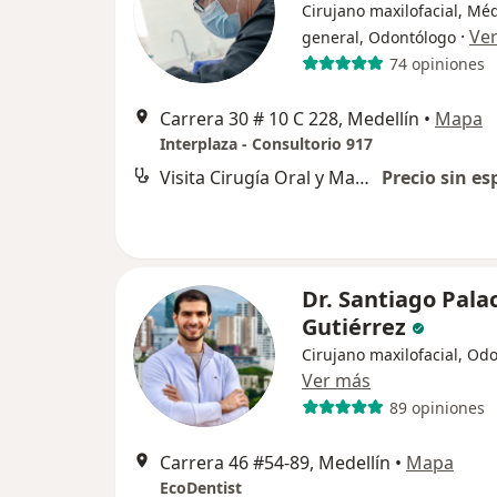
Cirujano maxilofacial, Mé
·
Ve
general, Odontólogo
74 opiniones
Carrera 30 # 10 C 228, Medellín
•
Mapa
Interplaza - Consultorio 917
Visita Cirugía Oral y Maxilofacial
Precio sin es
Dr. Santiago Pala
Gutiérrez
Cirujano maxilofacial, Od
Ver más
89 opiniones
Carrera 46 #54-89, Medellín
•
Mapa
EcoDentist