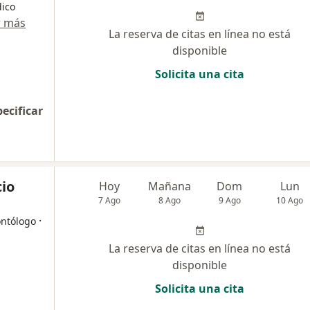
dico
r más
La reserva de citas en línea no está
disponible
Solicita una cita
pecificar
cio
Hoy
Mañana
Dom
Lun
7 Ago
8 Ago
9 Ago
10 Ago
·
ontólogo
La reserva de citas en línea no está
disponible
Solicita una cita