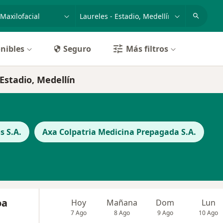
dad, enfermedad o nombre
p. ej. Bogotá
nibles
Seguro
Más filtros
 Estadio, Medellín
s S.A.
Axa Colpatria Medicina Prepagada S.A.
oa
Hoy
Mañana
Dom
Lun
7 Ago
8 Ago
9 Ago
10 Ago