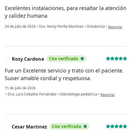
Excelentes instalaciones, para resaltar la atención
y calidez humana
en opinión del 
24 de julio de 2026
•
Dra. Yenny Perilla Martinez
•
Ortodoncia
•
Reportar
Rosy Cardona
Cita verificada
R
Fue un Excelente servicio y trato con el paciente.
Suoer amable cordial y respetuosa.
15 de julio de 2026
en opinión del usu
•
Dra. Lara Ceballos Fernández
•
Odontología pediátrica
•
Reportar
Cesar Martinez
Cita verificada
C