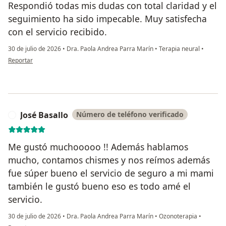
Respondió todas mis dudas con total claridad y el
seguimiento ha sido impecable. Muy satisfecha
con el servicio recibido.
30 de julio de 2026
•
Dra. Paola Andrea Parra Marín
•
Terapia neural
•
en opinión del usuario Mar
Reportar
José Basallo
Número de teléfono verificado
J
Me gustó muchooooo !! Además hablamos
mucho, contamos chismes y nos reímos además
fue súper bueno el servicio de seguro a mi mami
también le gustó bueno eso es todo amé el
servicio.
30 de julio de 2026
•
Dra. Paola Andrea Parra Marín
•
Ozonoterapia
•
en opinión del usuario José Basallo