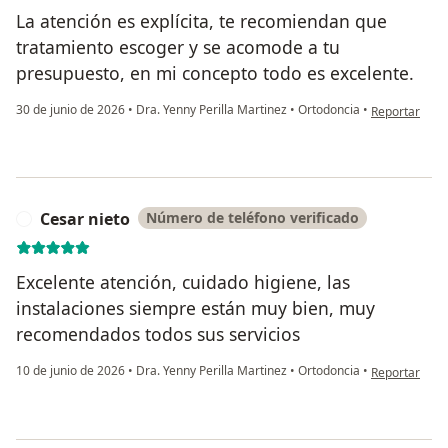
La atención es explícita, te recomiendan que
tratamiento escoger y se acomode a tu
presupuesto, en mi concepto todo es excelente.
en opinión de
30 de junio de 2026
•
Dra. Yenny Perilla Martinez
•
Ortodoncia
•
Reportar
Cesar nieto
Número de teléfono verificado
C
Excelente atención, cuidado higiene, las
instalaciones siempre están muy bien, muy
recomendados todos sus servicios
en opinión de
10 de junio de 2026
•
Dra. Yenny Perilla Martinez
•
Ortodoncia
•
Reportar