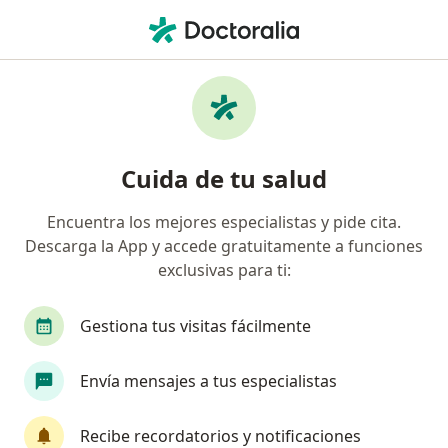
Men
Cirujano Maxilofacial • Zona 8, Medellín, Antioquia
Filtros
Seguro
Mapa
Cirujanos maxilofaciales en Zona 8, Medellín
Cuida de tu salud
Encuentra los mejores especialistas y pide cita.
¿Cuál es tu compañía aseguradora?
Descarga la App y accede gratuitamente a funciones
Suramericana S.A.
Allianz Seguros S.A.
Ax
exclusivas para ti:
Gestiona tus visitas fácilmente
Envía mensajes a tus especialistas
Recibe recordatorios y notificaciones