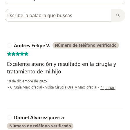
Busca en opiniones
Andres Felipe V.
Número de teléfono verificado
A
Excelente atención y resultado en la cirugía y
tratamiento de mi hijo
19 de diciembre de 2025
en opinión del usu
•
Cirugía Maxilofacial
•
Visita Cirugía Oral y Maxilofacial
•
Reportar
Daniel Alvarez puerta
D
Número de teléfono verificado