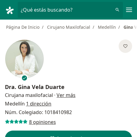
Men
¿Qué estás buscando?
Página De Inicio
Cirujano Maxilofacial
Medellín
Gina V
Dra.
Gina Vela Duarte
sobre las especializacione
Cirujana maxilofacial
·
Ver más
Medellín
1 dirección
Núm. Colegiado: 1018410982
8 opiniones