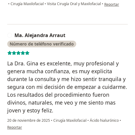
en opinión del us
•
Cirugía Maxilofacial
•
Visita Cirugía Oral y Maxilofacial
•
Reportar
Ma. Alejandra Arraut
M
Número de teléfono verificado
La Dra. Gina es excelente, muy profesional y
genera mucha confianza, es muy explicita
durante la consulta y me hizo sentir tranquila y
segura con mi decisión de empezar a cuidarme.
Los resultados del procedimiento fueron
divinos, naturales, me veo y me siento mas
joven y estoy feliz.
20 de noviembre de 2025
•
Cirugía Maxilofacial
•
Ácido hialurónico
•
en opinión del usuario Ma. Alejandra Arraut
Reportar